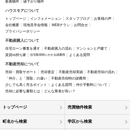
新着物件
値下がり物件
ハウスモアについて
トップページ
インフォメーション
スタッフブログ
お客様の声
会社概要
現地見学会情報
WEBチラシ
お問合せ
プライバシーポリシー
不動産購入について
住宅ローン審査を通す
不動産購入の流れ
マンションと戸建て
賃貸vs持ち家
よくある質問
住宅取得時にかかる諸費用
不動産売却について
売却・買取サポート
売却査定
不動産売却実績
不動産売却の流れ
「仲介」と「買取」の違い
不動産売却時の諸費用
少しでも高く売るポイント
よくある質問
仲介手数料について
売却に必要な書類とは
どんな業者が良い？
トップページ
売買物件検索
町名から検索
学区から検索