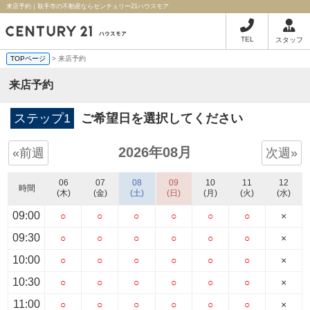
来店予約｜取手市の不動産ならセンチュリー21ハウスモア
TEL
スタッフ
TOPページ
> 来店予約
来店予約
ステップ1
ご希望日を選択してください
2026年08月
«前週
次週»
06
07
08
09
10
11
12
時間
(木)
(金)
(土)
(日)
(月)
(火)
(水)
09:00
○
○
○
○
○
○
×
09:30
○
○
○
○
○
○
×
10:00
○
○
○
○
○
○
×
10:30
○
○
○
○
○
○
×
11:00
○
○
○
○
○
○
×