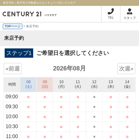
来店予約｜取手市の不動産ならセンチュリー21ハウスモア
TEL
スタッフ
TOPページ
> 来店予約
来店予約
ステップ1
ご希望日を選択してください
2026年08月
«前週
次週»
08
09
10
11
12
13
14
時間
(土)
(日)
(月)
(火)
(水)
(木)
(金)
09:00
○
○
○
○
×
○
○
09:30
○
○
○
○
×
○
○
10:00
○
○
○
○
×
○
○
10:30
○
○
○
○
×
○
○
11:00
○
○
○
○
×
○
○