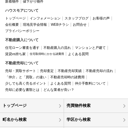
新着物件
値下がり物件
ハウスモアについて
トップページ
インフォメーション
スタッフブログ
お客様の声
会社概要
現地見学会情報
WEBチラシ
お問合せ
プライバシーポリシー
不動産購入について
住宅ローン審査を通す
不動産購入の流れ
マンションと戸建て
賃貸vs持ち家
よくある質問
住宅取得時にかかる諸費用
不動産売却について
売却・買取サポート
売却査定
不動産売却実績
不動産売却の流れ
「仲介」と「買取」の違い
不動産売却時の諸費用
少しでも高く売るポイント
よくある質問
仲介手数料について
売却に必要な書類とは
どんな業者が良い？
トップページ
売買物件検索
町名から検索
学区から検索