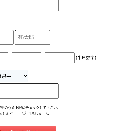
-
-
(半角数字)
確認のうえ下記にチェックして下さい。
意します
同意しません