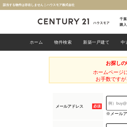
該当する物件は存在しません｜ハウスモア株式会社
千葉
購入
ホーム
物件検索
新築一戸建て
中
お探しの
ホームページ
お手数ですが
メールアドレス
必須
※メール