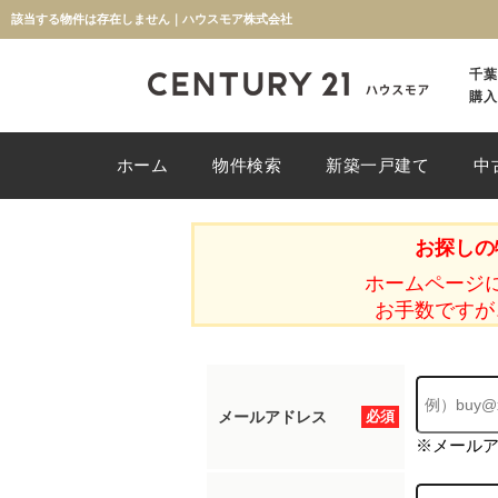
該当する物件は存在しません｜ハウスモア株式会社
千葉
購入
ホーム
物件検索
新築一戸建て
中
お探しの
ホームページ
お手数ですが
メールアドレス
必須
※メール