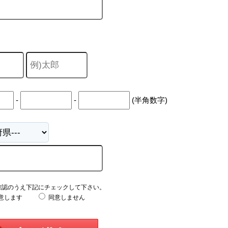
-
-
(半角数字)
確認のうえ下記にチェックして下さい。
意します
同意しません