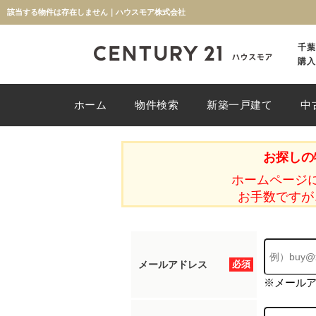
該当する物件は存在しません｜ハウスモア株式会社
千葉
購入
ホーム
物件検索
新築一戸建て
中
お探しの
ホームページ
お手数ですが
メールアドレス
必須
※メール