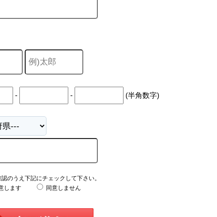
-
-
(半角数字)
確認のうえ下記にチェックして下さい。
意します
同意しません