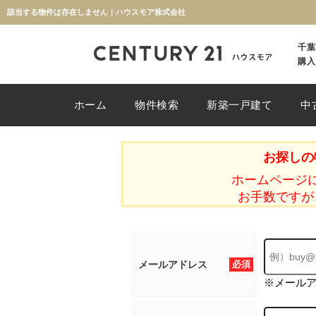
該当する物件は存在しません｜ハウスモア株式会社
千葉
購入
ホーム
物件検索
新築一戸建て
中
お探しの
ホームページ
お手数ですが
メールアドレス
必須
※メール