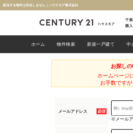
該当する物件は存在しません｜ハウスモア株式会社
千葉
購入
ホーム
物件検索
新築一戸建て
中
お探しの
ホームページ
お手数ですが
メールアドレス
必須
※メール