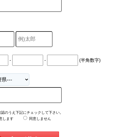
-
-
(半角数字)
確認のうえ下記にチェックして下さい。
意します
同意しません