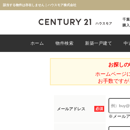
該当する物件は存在しません｜ハウスモア株式会社
千葉
購入
ホーム
物件検索
新築一戸建て
中
お探しの
ホームページ
お手数ですが
メールアドレス
必須
※メール