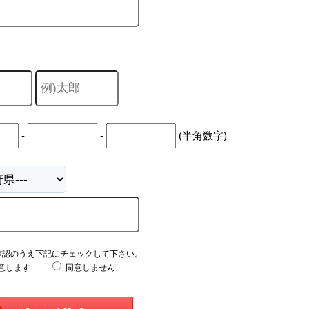
-
-
(半角数字)
確認のうえ下記にチェックして下さい。
意します
同意しません