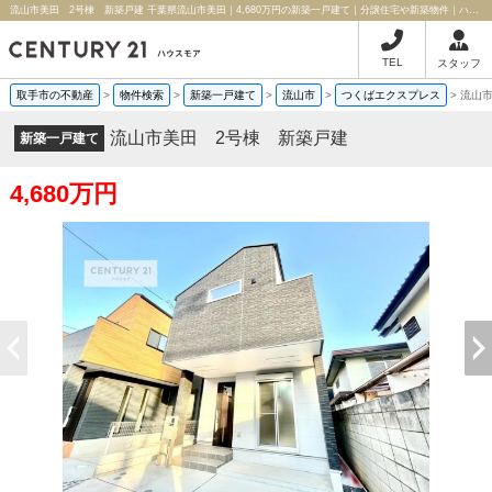
流山市美田 2号棟 新築戸建 千葉県流山市美田｜4,680万円の新築一戸建て｜分譲住宅や新築物件｜ハウスモア株式会社
TEL
スタッフ
取手市の不動産
>
物件検索
>
新築一戸建て
>
流山市
>
つくばエクスプレス
>
流山
流山市美田 2号棟 新築戸建
新築一戸建て
4,680万円