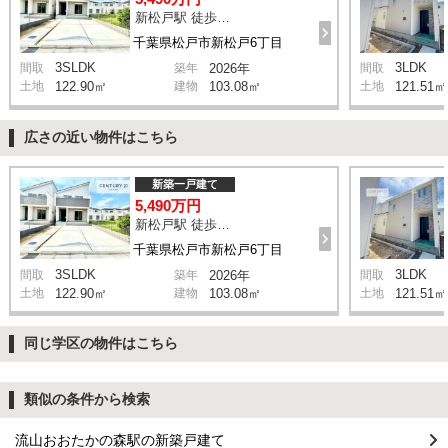
新松戸駅 徒歩20分
千葉県松戸市新松戸6丁目
3SLDK
3LDK
間取
築年
2026年
間取
土地
122.90㎡
建物
103.08㎡
土地
121.51㎡
広さの近い物件はこちら
新築一戸建て
5,490万円
新松戸駅 徒歩20分
千葉県松戸市新松戸6丁目
3SLDK
3LDK
間取
築年
2026年
間取
土地
122.90㎡
建物
103.08㎡
土地
121.51㎡
同じ学区の物件はこちら
類似の条件から検索
流山おおたかの森駅の新築戸建て