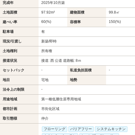
完成年
2025年10月築
土地面積
97.92m²
建物面積
99.8㎡
60(%)
150(%)
建ぺい率
容積率
駐車場
有
現況/引渡し
新築/即時
土地権利
所有権
接道状況
接道: 西 公道 道路幅: 8ｍ
-
-
セットバック
私道負担面積
地目
宅地
地勢
-
法令上の制限
用途地域
第一種低層住居専用地域
都市計画
市街化区域
取引態様
仲介
フローリング
バリアフリー
システムキッチン