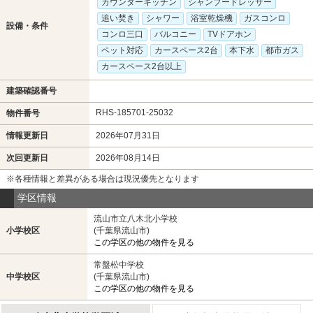
カウンターキッチン
シャンプードレッサー
追い焚き
シャワー
浴室乾燥機
ガスコンロ
設備・条件
コンロ三口
バルコニー
TVドアホン
ペット対応
カースペース2台
本下水
都市ガス
カースペース2台以上
建築確認番号
RHS-185701-25032
物件番号
情報更新日
2026年07月31日
次回更新日
2026年08月14日
※各種情報と差異がある場合は現況優先となります
学区情報
流山市立八木北小学校
小学校区
(千葉県流山市)
この学区の他の物件を見る
常盤松中学校
中学校区
(千葉県流山市)
この学区の他の物件を見る