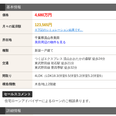
基本情報
4,680万円
価格
123,565円
月々の返済額
※下記のシミュレーション結果です。
千葉県流山市美田
所在地
美田周辺の物件を見る
種類
新築一戸建て
つくばエクスプレス 流山おおたかの森駅 徒歩24分
交通
東武野田線 初石駅 徒歩21分
東武野田線 豊四季駅 徒歩32分
間取り
4LDK（LDK18.3/洋室6.5/洋室5.2/洋室5.2/洋室6）
構造/階数
木造/地上2階建
セールスコメント
住宅ローンアドバイザーによるローンのご相談承ります。
詳細情報