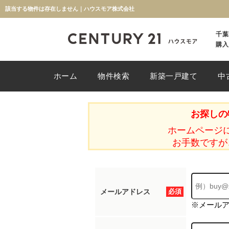
該当する物件は存在しません｜ハウスモア株式会社
千葉
購入
ホーム
物件検索
新築一戸建て
中
お探しの
ホームページ
お手数ですが
メールアドレス
必須
※メール