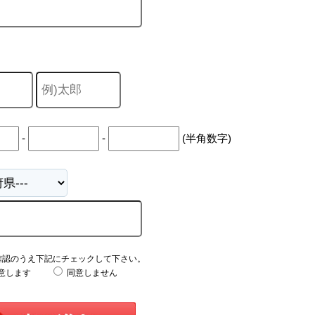
-
-
(半角数字)
確認のうえ下記にチェックして下さい。
意します
同意しません