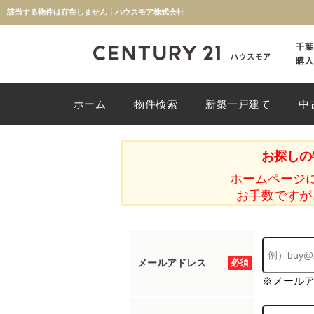
該当する物件は存在しません｜ハウスモア株式会社
千葉
購入
ホーム
物件検索
新築一戸建て
中
お探しの
ホームページ
お手数ですが
メールアドレス
必須
※メール