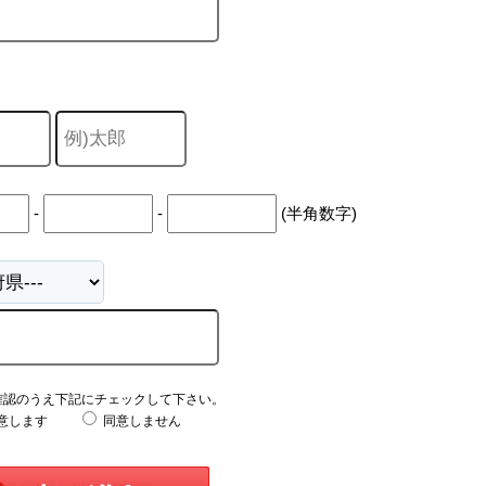
-
-
(半角数字)
確認のうえ下記にチェックして下さい。
意します
同意しません