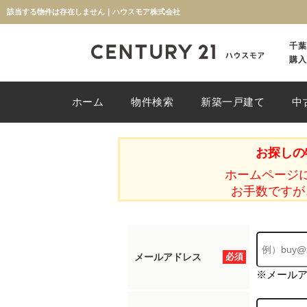
該当する物件は存在しません｜ハウスモア株式会社
千葉
購入
ホーム
物件検索
新築一戸建て
中
お探しの
ホームページ
お手数ですが
メールアドレス
必須
※メール