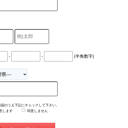
-
-
(半角数字)
確認のうえ下記にチェックして下さい。
意します
同意しません