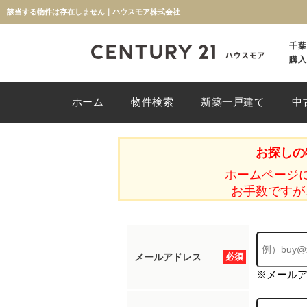
該当する物件は存在しません｜ハウスモア株式会社
千葉
購入
ホーム
物件検索
新築一戸建て
中
お探しの
ホームページ
お手数ですが
メールアドレス
必須
※メール