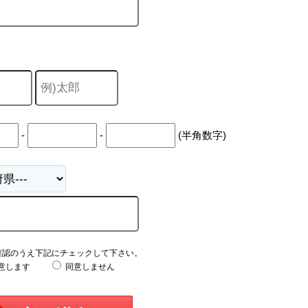
-
-
(半角数字)
確認のうえ下記にチェックして下さい。
意します
同意しません