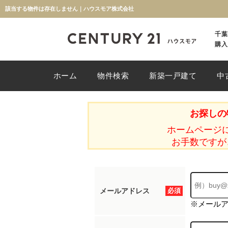
該当する物件は存在しません｜ハウスモア株式会社
千葉
購入
ホーム
物件検索
新築一戸建て
中
お探しの
ホームページ
お手数ですが
メールアドレス
必須
※メール