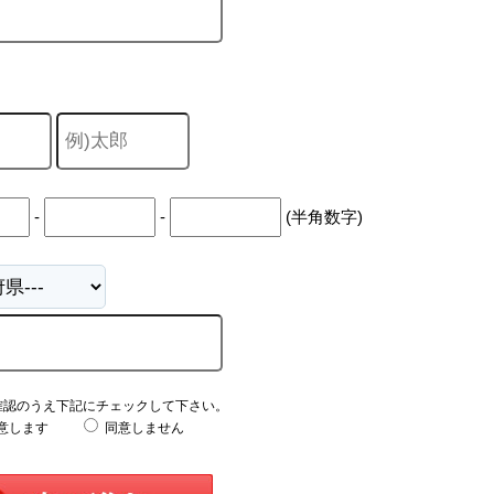
-
-
(半角数字)
確認のうえ下記にチェックして下さい。
意します
同意しません