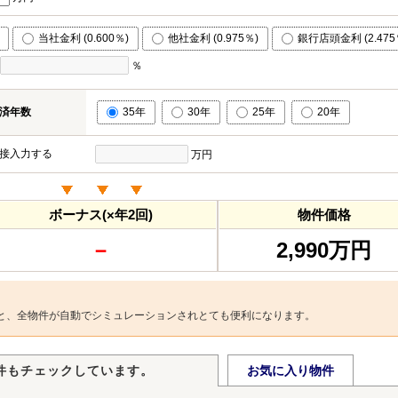
当社金利 (0.600％)
他社金利 (0.975％)
銀行店頭金利 (2.475
％
済年数
35年
30年
25年
20年
接入力する
万円
ボーナス(×年2回)
物件価格
－
2,990万円
と、全物件が自動でシミュレーションされとても便利になります。
件もチェックしています。
お気に入り物件