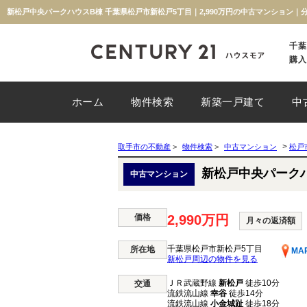
新松戸中央パークハウスB棟 千葉県松戸市新松戸5丁目｜2,990万円の中古マンション
千葉
購入
ホーム
物件検索
新築一戸建て
中
>
取手市の不動産
>
物件検索
>
中古マンション
松戸
新松戸中央パーク
中古マンション
価格
2,990万円
月々の返済額
千葉県松戸市新松戸5丁目
所在地
MA
新松戸周辺の物件を見る
ＪＲ武蔵野線
新松戸
徒歩10分
交通
流鉄流山線
幸谷
徒歩14分
流鉄流山線
小金城趾
徒歩18分