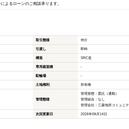
ーによるローンのご相談承ります。
取引態様
仲介
引渡し
即時
構造
SRC造
専用庭面積
-
駐輪場
-
土地権利
所有権
管理形態：委託（通勤）
管理態様
管理組合：なし
管理会社：三菱地所コミュニティ
次回更新日
2026年08月14日