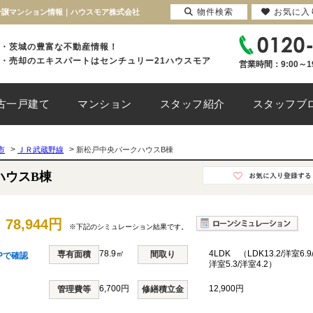
物件検索
お気に入
｜分譲マンション情報｜ハウスモア株式会社
・茨城の豊富な不動産情報！
・売却のエキスパートはセンチュリー21ハウスモア
営業時間：9:00～1
古一戸建て
マンション
スタッフ紹介
スタッフブ
>
>
市
ＪＲ武蔵野線
新松戸中央パークハウスB棟
ハウスB棟
78,944円
※下記のシミュレーション結果です。
78.9㎡
4LDK （LDK13.2/洋室6.9
専有面積
間取り
Pで確認
洋室5.3/洋室4.2）
6,700円
12,900円
管理費等
修繕積立金