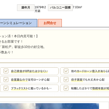
1979年2
7.03m²
築年月
バルコニー面積
月築
ーンシミュレーション
お問合せ
ション済！本日内見可能！】
せるお部屋です！
「新松戸」駅徒歩10分の好立地。
多数あり！