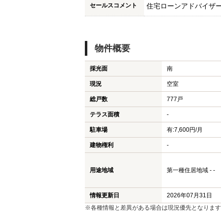
セールスコメント
住宅ローンアドバイザ
物件概要
採光面
南
現況
空室
総戸数
777戸
テラス面積
-
駐車場
有:7,600円/月
建物権利
-
用途地域
第一種住居地域 - -
情報更新日
2026年07月31日
※各種情報と差異がある場合は現況優先となります