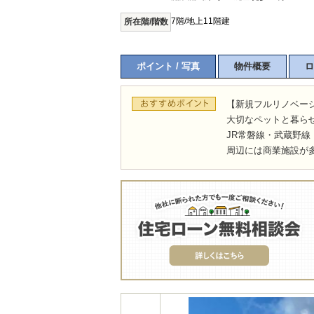
7階/地上11階建
所在階/階数
ポイント / 写真
物件概要
ロ
【新規フルリノベー
大切なペットと暮ら
JR常磐線・武蔵野線
周辺には商業施設が