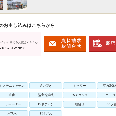
のお申し込みはこちらから
い合わせ番号をお伝えください
-185701-27030
システムキッチン
追い焚き
シャワー
室内洗濯
冷房
浴室乾燥機
ガスコンロ
コンロ
エレベーター
TVドアホン
駐輪場
バイク
本下水
都市ガス