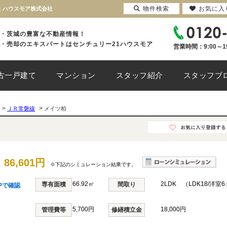
物件検索
お気に入
報｜ハウスモア株式会社
・茨城の豊富な不動産情報！
・売却のエキスパートはセンチュリー21ハウスモア
営業時間：9:00～1
古一戸建て
マンション
スタッフ紹介
スタッフブ
>
>
ＪＲ常磐線
メイツ柏
86,601円
※下記のシミュレーション結果です。
66.92㎡
2LDK （LDK18/洋室6
専有面積
間取り
Pで確認
5,700円
18,000円
管理費等
修繕積立金