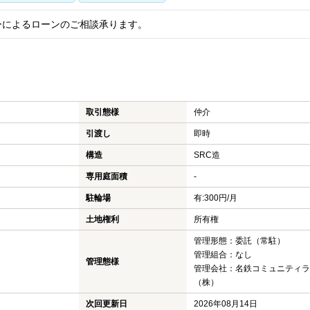
ーによるローンのご相談承ります。
取引態様
仲介
引渡し
即時
構造
SRC造
専用庭面積
-
駐輪場
有:300円/月
土地権利
所有権
管理形態：委託（常駐）
管理組合：なし
管理態様
管理会社：名鉄コミュニティラ
（株）
次回更新日
2026年08月14日