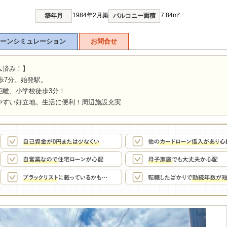
1984年2月築
7.84m²
築年月
バルコニー面積
ーンシミュレーション
お問合せ
ム済み！】
歩7分。始発駅。
距離、小学校徒歩3分！
やすい好立地。生活に便利！周辺施設充実