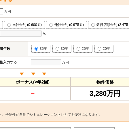
万円
当社金利 (0.600％)
他社金利 (0.975％)
銀行店頭金利 (2.475
％
済年数
35年
30年
25年
20年
接入力する
万円
ボーナス(×年2回)
物件価格
－
3,280万円
と、全物件が自動でシミュレーションされとても便利になります。