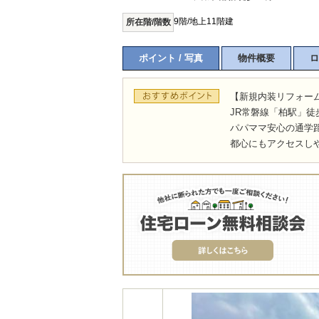
9階/地上11階建
所在階/階数
ポイント / 写真
物件概要
ロ
【新規内装リフォー
JR常磐線「柏駅」徒
パパママ安心の通学
都心にもアクセスし