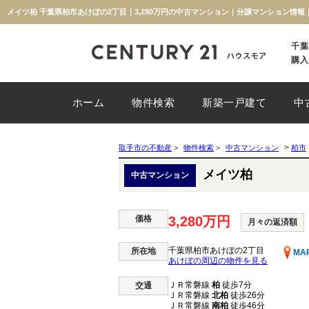
メイツ柏 千葉県柏市あけぼの2丁目｜3,280万円の中古マンション｜分譲マンション情
千葉
購入
ホーム
物件検索
新築一戸建て
中
>
取手市の不動産
>
物件検索
>
中古マンション
柏市
メイツ柏
中古マンション
価格
3,280万円
月々の返済額
千葉県柏市あけぼの2丁目
所在地
MA
あけぼの周辺の物件を見る
ＪＲ常磐線
柏
徒歩7分
交通
ＪＲ常磐線
北柏
徒歩26分
ＪＲ常磐線
南柏
徒歩46分