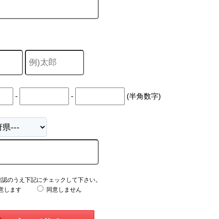
-
-
(半角数字)
確認のうえ下記にチェックして下さい。
意します
同意しません