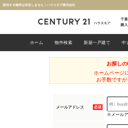
該当する物件は存在しません｜ハウスモア株式会社
千葉
購入
ホーム
物件検索
新築一戸建て
中
お探しの
ホームページ
お手数ですが
メールアドレス
必須
※メール