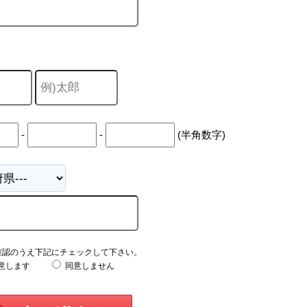
-
-
(半角数字)
確認のうえ下記にチェックして下さい。
意します
同意しません