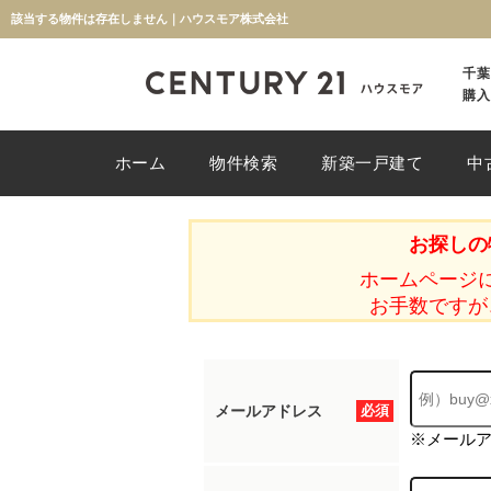
該当する物件は存在しません｜ハウスモア株式会社
千葉
購入
ホーム
物件検索
新築一戸建て
中
お探しの
ホームページ
お手数ですが
メールアドレス
必須
※メール