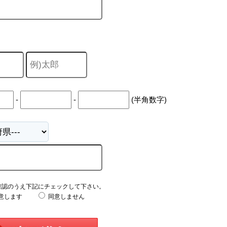
-
-
(半角数字)
確認のうえ下記にチェックして下さい。
意します
同意しません