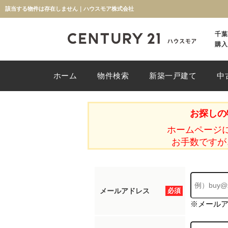
該当する物件は存在しません｜ハウスモア株式会社
千葉
購入
ホーム
物件検索
新築一戸建て
中
お探しの
ホームページ
お手数ですが
メールアドレス
必須
※メール