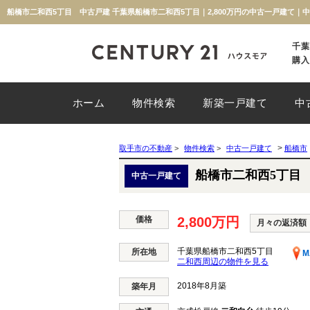
船橋市二和西5丁目 中古戸建 千葉県船橋市二和西5丁目｜2,800万円の中古一戸建て
千葉
購入
ホーム
物件検索
新築一戸建て
中
>
取手市の不動産
>
物件検索
>
中古一戸建て
船橋市
船橋市二和西5丁目
中古一戸建て
価格
2,800万円
月々の返済額
千葉県船橋市二和西5丁目
所在地
M
二和西周辺の物件を見る
2018年8月築
築年月