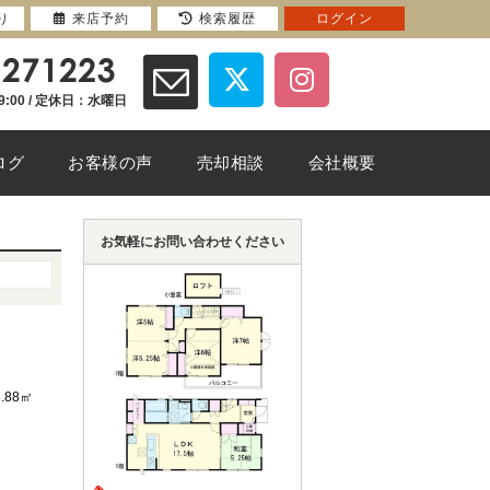
り
来店予約
検索履歴
ログイン
9:00 / 定休日：水曜日
ログ
お客様の声
売却相談
会社概要
お気軽にお問い合わせください
8.88㎡
）