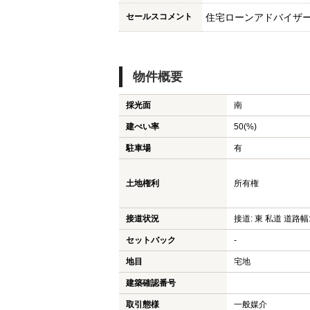
セールスコメント
住宅ローンアドバイザ
物件概要
採光面
南
建ぺい率
50(%)
駐車場
有
土地権利
所有権
接道状況
接道: 東 私道 道路幅:
セットバック
-
地目
宅地
建築確認番号
取引態様
一般媒介