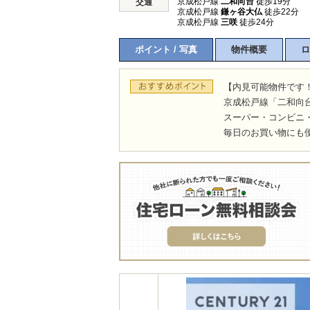
京成松戸線
二和向台
徒歩19分
交通
京成松戸線
鎌ヶ谷大仏
徒歩22分
京成松戸線
三咲
徒歩24分
ポイント / 写真
物件概要
ロ
【内見可能物件です
京成松戸線「二和向台
スーパー・コンビニ
毎日のお買い物にも