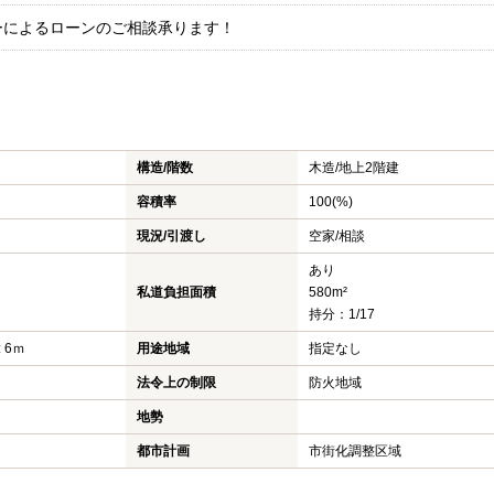
ーによるローンのご相談承ります！
構造/階数
木造/
地上2階建
容積率
100(%)
現況/引渡し
空家/相談
あり
私道負担面積
580m²
持分：1/17
 6ｍ
用途地域
指定なし
法令上の制限
防火地域
地勢
都市計画
市街化調整区域