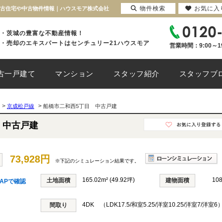
物件検索
お気に入
｜中古住宅や中古物件情報｜ハウスモア株式会社
・茨城の豊富な不動産情報！
・売却のエキスパートはセンチュリー21ハウスモア
営業時間：9:00～1
古一戸建て
マンション
スタッフ紹介
スタッフブ
>
>
京成松戸線
船橋市二和西5丁目 中古戸建
 中古戸建
73,928円
※下記のシミュレーション結果です。
165.02m² (49.92坪)
10
土地面積
建物面積
APで確認
4DK （LDK17.5/和室5.25/洋室10.25/洋室7/洋室6
間取り