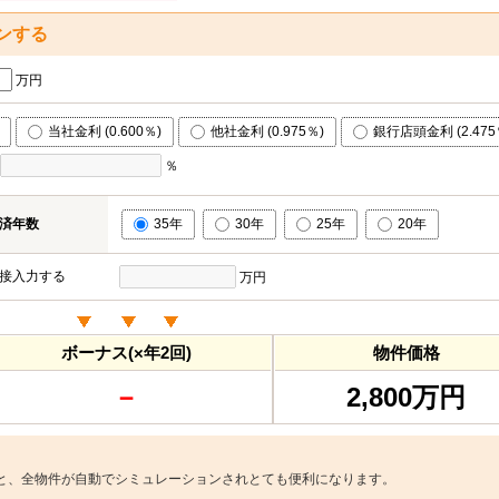
ンする
万円
当社金利 (0.600％)
他社金利 (0.975％)
銀行店頭金利 (2.475
％
済年数
35年
30年
25年
20年
接入力する
万円
ボーナス(×年2回)
物件価格
－
2,800万円
と、全物件が自動でシミュレーションされとても便利になります。