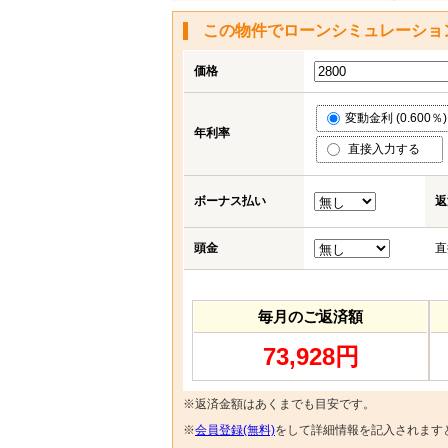
この物件でローンシミュレーショ
価格
変動金利 (0.600％)
年利率
直接入力する
ボーナス払い
返
頭金
直
毎月のご返済額
73,928円
※返済金額はあくまでも目安です。
※
会員登録(無料)
をして詳細情報を記入されます