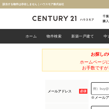
該当する物件は存在しません｜ハウスモア株式会社
千葉
購入
ホーム
物件検索
新築一戸建て
中
お探しの
ホームページ
お手数ですが
メールアドレス
必須
※メール