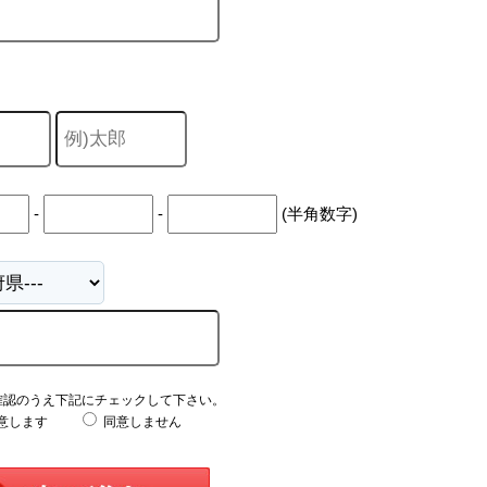
-
-
(半角数字)
確認のうえ下記にチェックして下さい。
意します
同意しません