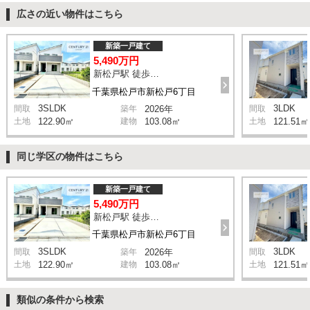
広さの近い物件はこちら
新築一戸建て
5,490万円
新松戸駅 徒歩20分
千葉県松戸市新松戸6丁目
3SLDK
3LDK
間取
築年
2026年
間取
土地
122.90㎡
建物
103.08㎡
土地
121.51㎡
同じ学区の物件はこちら
新築一戸建て
5,490万円
新松戸駅 徒歩20分
千葉県松戸市新松戸6丁目
3SLDK
3LDK
間取
築年
2026年
間取
土地
122.90㎡
建物
103.08㎡
土地
121.51㎡
類似の条件から検索