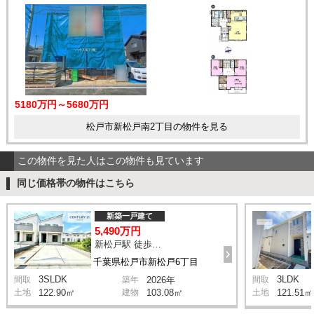
5180万円～5680万円
松戸市新松戸南2丁目の物件を見る
この物件を見た人はこの物件も見ています
同じ価格帯の物件はこちら
新築一戸建て
5,490万円
新松戸駅 徒歩20分
千葉県松戸市新松戸6丁目
3SLDK
3LDK
間取
築年
2026年
間取
土地
122.90㎡
建物
103.08㎡
土地
121.51㎡