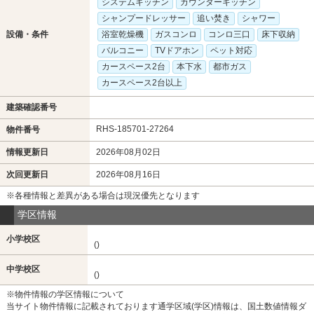
システムキッチン
カウンターキッチン
シャンプードレッサー
追い焚き
シャワー
設備・条件
浴室乾燥機
ガスコンロ
コンロ三口
床下収納
バルコニー
TVドアホン
ペット対応
カースペース2台
本下水
都市ガス
カースペース2台以上
建築確認番号
RHS-185701-27264
物件番号
情報更新日
2026年08月02日
次回更新日
2026年08月16日
※各種情報と差異がある場合は現況優先となります
学区情報
小学校区
()
中学校区
()
※物件情報の学区情報について
当サイト物件情報に記載されております通学区域(学区)情報は、国土数値情報ダ