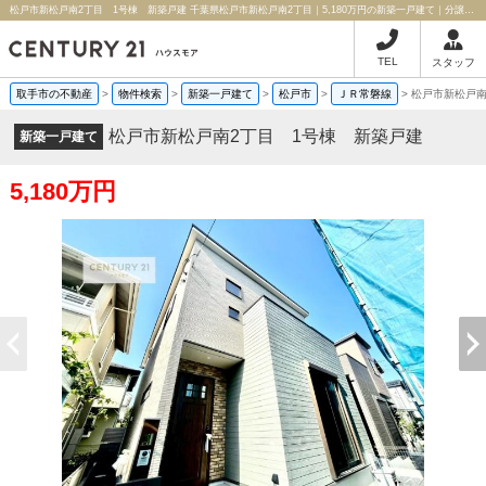
松戸市新松戸南2丁目 1号棟 新築戸建 千葉県松戸市新松戸南2丁目｜5,180万円の新築一戸建て｜分譲住宅や新築物件｜ハウスモア株式会社
TEL
スタッフ
取手市の不動産
>
物件検索
>
新築一戸建て
>
松戸市
>
ＪＲ常磐線
>
松戸市新松戸南
松戸市新松戸南2丁目 1号棟 新築戸建
新築一戸建て
5,180万円