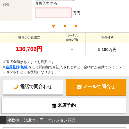
直接入力する
頭金
万円
ボーナス
毎月のご返済額
物件価格
(×年2回)
136,766円
－
5,180万円
※返済金額はあくまでも目安です。
※
会員登録(無料)
をして詳細情報を記入されますと、全物件が自動でシミュレー
ションされとても便利になります。
電話で問合わせ
メールで問合せ
来店予約
複数棟・分譲地・同一マンション紹介