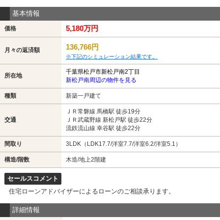
基本情報
5,180万円
価格
136,766円
月々の返済額
※下記のシミュレーション結果です。
千葉県松戸市新松戸南2丁目
所在地
新松戸南周辺の物件を見る
種類
新築一戸建て
ＪＲ常磐線 馬橋駅 徒歩19分
交通
ＪＲ武蔵野線 新松戸駅 徒歩22分
流鉄流山線 幸谷駅 徒歩22分
間取り
3LDK（LDK17.7/洋室7.7/洋室6.2/洋室5.1）
構造/階数
木造/地上2階建
セールスコメント
住宅ローンアドバイザーによるローンのご相談承ります。
詳細情報