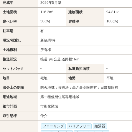
完成年
2026年5月築
土地面積
116.2m²
建物面積
94.81㎡
50(%)
100(%)
建ぺい率
容積率
駐車場
有
現況/引渡し
新築/即時
土地権利
所有権
接道状況
接道: 南 公道 道路幅: 6ｍ
-
-
セットバック
私道負担面積
地目
宅地
地勢
平坦
法令上の制限
防火地域；景観法；高さ最高限度有；日影制限有
用途地域
第一種低層住居専用地域
都市計画
市街化区域
取引態様
仲介
フローリング
バリアフリー
給湯器