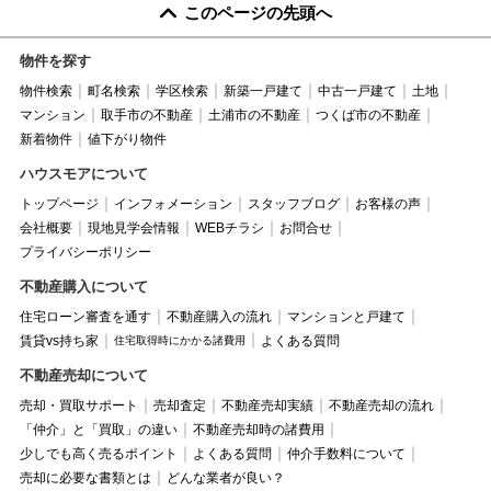
このページの先頭へ
物件を探す
物件検索
町名検索
学区検索
新築一戸建て
中古一戸建て
土地
マンション
取手市の不動産
土浦市の不動産
つくば市の不動産
新着物件
値下がり物件
ハウスモアについて
トップページ
インフォメーション
スタッフブログ
お客様の声
会社概要
現地見学会情報
WEBチラシ
お問合せ
プライバシーポリシー
不動産購入について
住宅ローン審査を通す
不動産購入の流れ
マンションと戸建て
賃貸vs持ち家
よくある質問
住宅取得時にかかる諸費用
不動産売却について
売却・買取サポート
売却査定
不動産売却実績
不動産売却の流れ
「仲介」と「買取」の違い
不動産売却時の諸費用
少しでも高く売るポイント
よくある質問
仲介手数料について
売却に必要な書類とは
どんな業者が良い？