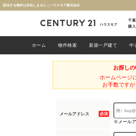
該当する物件は存在しません｜ハウスモア株式会社
千葉
購入
ホーム
物件検索
新築一戸建て
中
お探しの
ホームページ
お手数ですが
メールアドレス
必須
※メール