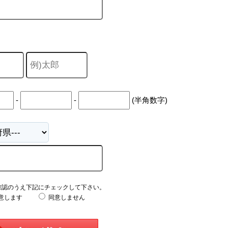
-
-
(半角数字)
確認のうえ下記にチェックして下さい。
意します
同意しません