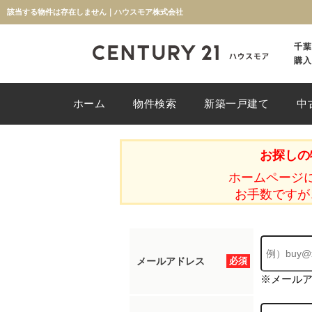
該当する物件は存在しません｜ハウスモア株式会社
千葉
購入
ホーム
物件検索
新築一戸建て
中
お探しの
ホームページ
お手数ですが
メールアドレス
必須
※メール