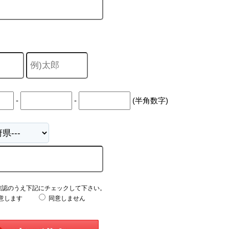
-
-
(半角数字)
確認のうえ下記にチェックして下さい。
意します
同意しません