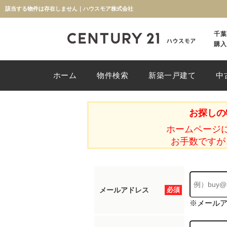
該当する物件は存在しません｜ハウスモア株式会社
千葉
購入
ホーム
物件検索
新築一戸建て
中
お探しの
ホームページ
お手数ですが
メールアドレス
必須
※メール