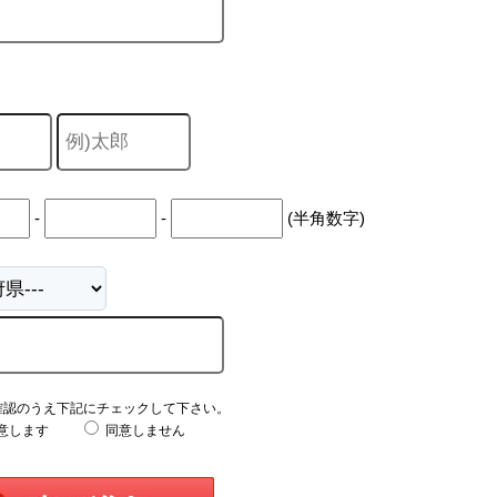
-
-
(半角数字)
確認のうえ下記にチェックして下さい。
意します
同意しません