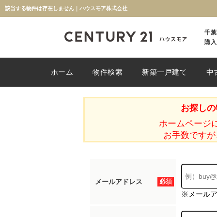
該当する物件は存在しません｜ハウスモア株式会社
千葉
購入
ホーム
物件検索
新築一戸建て
中
お探しの
ホームページ
お手数ですが
メールアドレス
必須
※メール