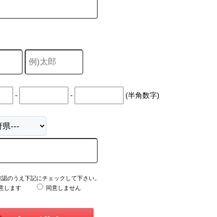
-
-
(半角数字)
確認のうえ下記にチェックして下さい。
意します
同意しません