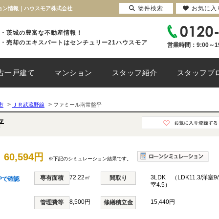
物件検索
お気に入
ション情報｜ハウスモア株式会社
・茨城の豊富な不動産情報！
・売却のエキスパートはセンチュリー21ハウスモア
営業時間：9:00～1
古一戸建て
マンション
スタッフ紹介
スタッフブ
>
>
市
ＪＲ武蔵野線
ファミール南常盤平
平
60,594円
※下記のシミュレーション結果です。
72.22㎡
3LDK （LDK11.3/洋室9
専有面積
間取り
Pで確認
室4.5）
8,500円
15,440円
管理費等
修繕積立金