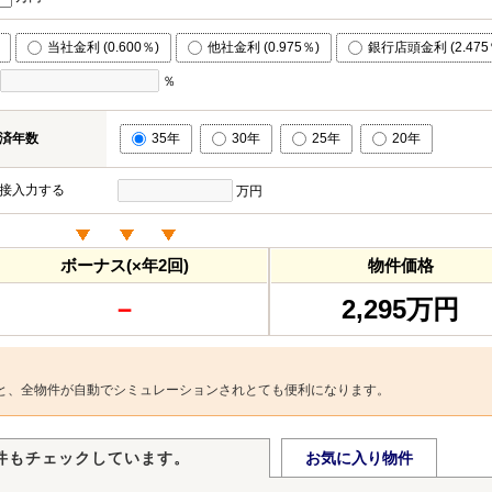
当社金利 (0.600％)
他社金利 (0.975％)
銀行店頭金利 (2.475
％
済年数
35年
30年
25年
20年
接入力する
万円
ボーナス(×年2回)
物件価格
－
2,295万円
と、全物件が自動でシミュレーションされとても便利になります。
件もチェックしています。
お気に入り物件