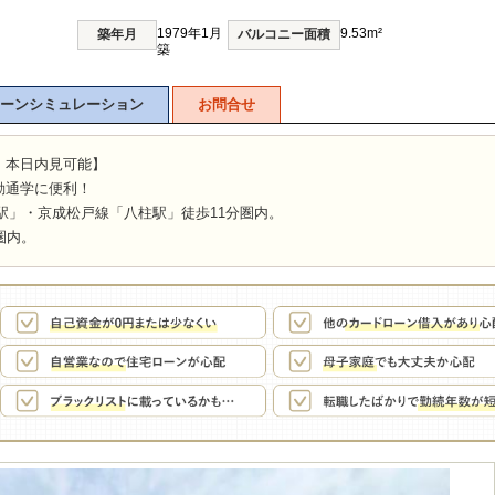
1979年1月
9.53m²
築年月
バルコニー面積
築
ーンシミュレーション
お問合せ
！本日内見可能】
勤通学に便利！
駅」・京成松戸線「八柱駅」徒歩11分圏内。
圏内。