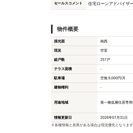
セールスコメント
住宅ローンアドバイザ
物件概要
採光面
南西
現況
空室
総戸数
257戸
テラス面積
-
駐車場
空無:9,000円/月
建物権利
-
用途地域
第一種低層住居専用地域
情報更新日
2026年07月31日
※各種情報と差異がある場合は現況優先となります