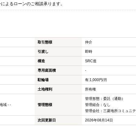
ーによるローンのご相談承ります。
取引態様
仲介
引渡し
即時
構造
SRC造
専用庭面積
-
駐輪場
有:1,000円/月
土地権利
所有権
管理形態：委託（通勤）
 - -
管理態様
管理組合：なし
管理会社：三菱地所コミュニティ
次回更新日
2026年08月14日