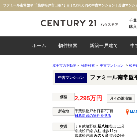
ファミール南常盤平 千葉県松戸市日暮7丁目｜2,295万円の中古マンション｜分譲マン
千葉
購入
ホーム
物件検索
新築一戸建て
中
>
取手市の不動産
>
物件検索
>
中古マンション
松戸
ファミール南常盤
中古マンション
価格
2,295万円
月々の返済額
千葉県松戸市日暮7丁目
所在地
MA
日暮周辺の物件を見る
ＪＲ武蔵野線
新八柱
徒歩11分
交通
京成松戸線
八柱
徒歩11分
京成松戸線
みのり台
徒歩24分