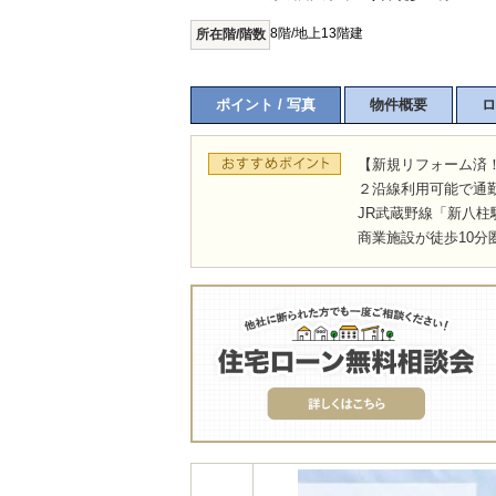
8階/地上13階建
所在階/階数
ポイント / 写真
物件概要
ロ
【新規リフォーム済
２沿線利用可能で通
JR武蔵野線「新八柱
商業施設が徒歩10分