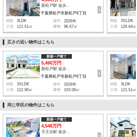
新松戸駅 徒歩20分
千葉県松戸市新松戸6丁目
3LDK
3SLDK
間取
築年
2026年
間取
土地
121.51㎡
建物
96.67㎡
土地
126.64㎡
広さの近い物件はこちら
新築一戸建て
5,490万円
新松戸駅 徒歩20分
千葉県松戸市新松戸6丁目
3SLDK
3LDK
間取
築年
2026年
間取
土地
122.90㎡
建物
103.08㎡
土地
121.51㎡
同じ学区の物件はこちら
新築一戸建て
4,548万円
天王台駅 徒歩22分