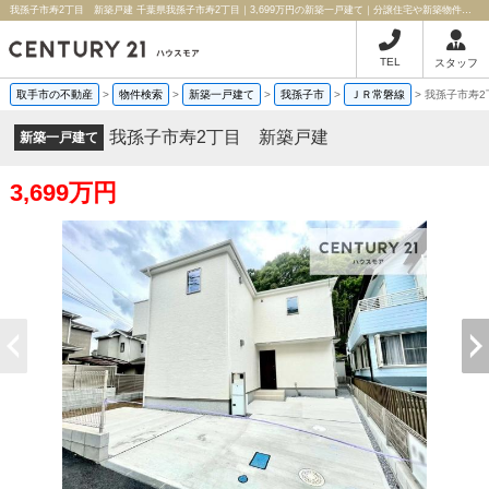
我孫子市寿2丁目 新築戸建 千葉県我孫子市寿2丁目｜3,699万円の新築一戸建て｜分譲住宅や新築物件｜ハウスモア株式会社
TEL
スタッフ
取手市の不動産
>
物件検索
>
新築一戸建て
>
我孫子市
>
ＪＲ常磐線
>
我孫子市寿2
我孫子市寿2丁目 新築戸建
新築一戸建て
3,699万円