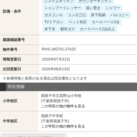
システムキッチン
カウンターキッチン
シャンプードレッサー
追い焚き
シャワー
設備・条件
ガスコンロ
コンロ三口
床下収納
バルコニー
TVドアホン
ペット対応
カースペース2台
本下水
都市ガス
カースペース2台以上
建築確認番号
RHS-185701-27625
物件番号
情報更新日
2026年07月31日
次回更新日
2026年08月14日
※各種情報と差異がある場合は現況優先となります
学区情報
我孫子市立高野山小学校
小学校区
(千葉県我孫子市)
この学区の他の物件を見る
我孫子中学校
中学校区
(千葉県我孫子市)
この学区の他の物件を見る