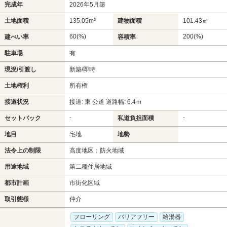
完成年
2026年5月築
土地面積
135.05m²
建物面積
101.43㎡
60(%)
200(%)
建ぺい率
容積率
駐車場
有
現況/引渡し
新築/即時
土地権利
所有権
接道状況
接道: 東 公道 道路幅: 6.4ｍ
-
-
セットバック
私道負担面積
地目
宅地
地勢
法令上の制限
高度地区；防火地域
用途地域
第二種住居地域
都市計画
市街化区域
取引態様
仲介
フローリング
バリアフリー
給湯器