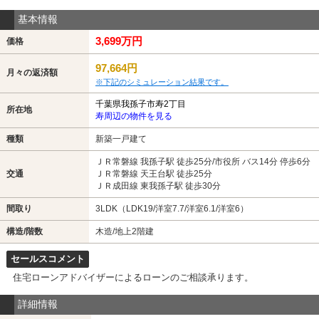
基本情報
3,699万円
価格
97,664円
月々の返済額
※下記のシミュレーション結果です。
千葉県我孫子市寿2丁目
所在地
寿周辺の物件を見る
種類
新築一戸建て
ＪＲ常磐線 我孫子駅 徒歩25分/市役所 バス14分 停歩6分
交通
ＪＲ常磐線 天王台駅 徒歩25分
ＪＲ成田線 東我孫子駅 徒歩30分
間取り
3LDK（LDK19/洋室7.7/洋室6.1/洋室6）
構造/階数
木造/地上2階建
セールスコメント
住宅ローンアドバイザーによるローンのご相談承ります。
詳細情報