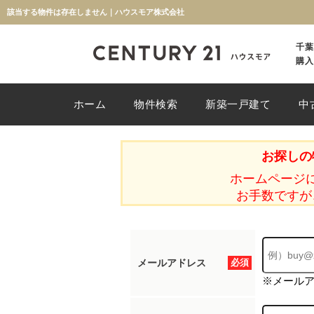
該当する物件は存在しません｜ハウスモア株式会社
千葉
購入
ホーム
物件検索
新築一戸建て
中
お探しの
ホームページ
お手数ですが
メールアドレス
必須
※メール