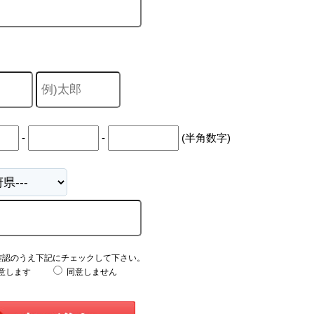
-
-
(半角数字)
確認のうえ下記にチェックして下さい。
意します
同意しません