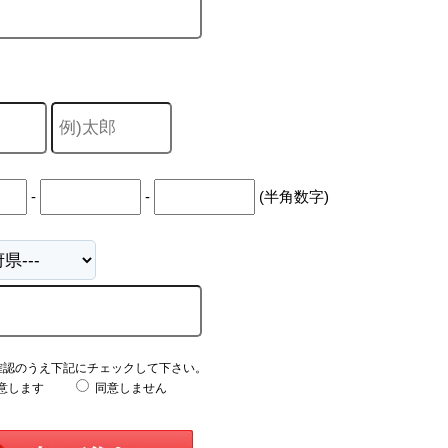
-
-
(半角数字)
確認のうえ下記にチェックして下さい。
意します
同意しません