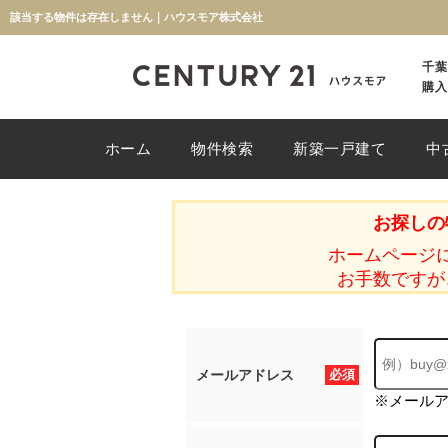
該当する物件は存在しません｜ハウスモア株式会社
千葉
購入
ホーム
物件検索
新築一戸建て
中
お探しの
ホームページ
お手数ですが
メールアドレス
必須
※メール