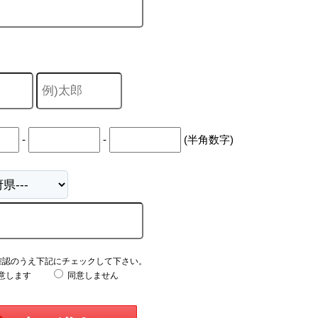
-
-
(半角数字)
確認のうえ下記にチェックして下さい。
意します
同意しません