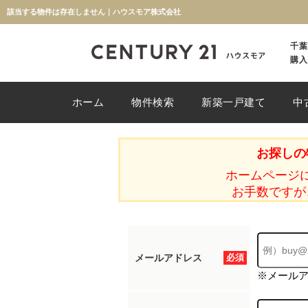
該当する物件は存在しません｜ハウスモア株式会社
千葉
購入
ホーム
物件検索
新築一戸建て
中
お探しの
ホームページ
お手数ですが
メールアドレス
必須
※メール