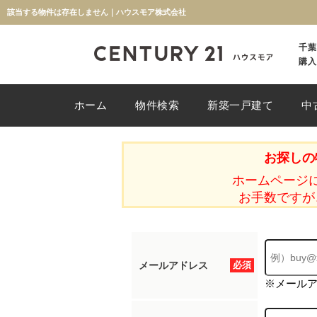
該当する物件は存在しません｜ハウスモア株式会社
千葉
購入
ホーム
物件検索
新築一戸建て
中
お探しの
ホームページ
お手数ですが
メールアドレス
必須
※メール