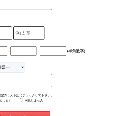
-
-
(半角数字)
確認のうえ下記にチェックして下さい。
意します
同意しません