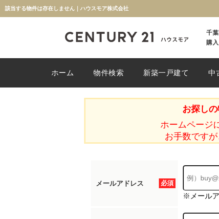
該当する物件は存在しません｜ハウスモア株式会社
千葉
購入
ホーム
物件検索
新築一戸建て
中
お探しの
ホームページ
お手数ですが
メールアドレス
必須
※メール