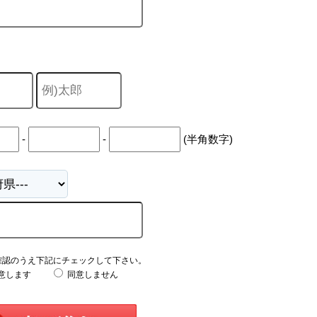
-
-
(半角数字)
確認のうえ下記にチェックして下さい。
意します
同意しません