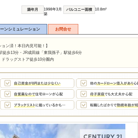
1998年3月
10.8m²
築年月
バルコニー面積
築
ーンシミュレーション
お問合せ
ション済！本日内見可能！】
駅徒歩13分・JR成田線「東我孫子」駅徒歩6分
ドラッグストア徒歩10分圏内