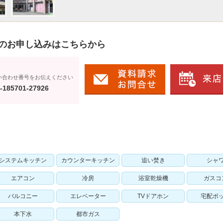
のお申し込みはこちらから
い合わせ番号をお伝えください
-185701-27926
システムキッチン
カウンターキッチン
追い焚き
シャ
エアコン
冷房
浴室乾燥機
ガスコ
バルコニー
エレベーター
TVドアホン
宅配ボ
本下水
都市ガス