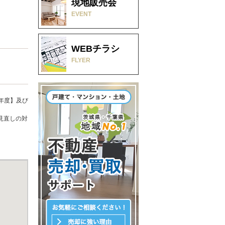
現地販売会
EVENT
WEBチラシ
FLYER
年度】及び
見直しの対