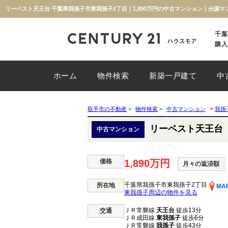
リーベスト天王台 千葉県我孫子市東我孫子2丁目｜1,890万円の中古マンション｜分譲
千葉
購入
ホーム
物件検索
新築一戸建て
中
>
取手市の不動産
>
物件検索
>
中古マンション
我孫
リーベスト天王台
中古マンション
価格
1,890万円
月々の返済額
千葉県我孫子市東我孫子2丁目
所在地
MA
東我孫子周辺の物件を見る
ＪＲ常磐線
天王台
徒歩13分
交通
ＪＲ成田線
東我孫子
徒歩6分
ＪＲ常磐線
我孫子
徒歩43分