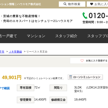
物件検索
お気に入
マンション情報｜ハウスモア株式会社
・茨城の豊富な不動産情報！
・売却のエキスパートはセンチュリー21ハウスモア
営業時間：9:00～1
古一戸建て
マンション
スタッフ紹介
スタッフブ
>
>
子市
ＪＲ常磐線
リーベスト天王台
49,901円
※下記のシミュレーション結果です。
72㎡
3LDK （LDK14.2/洋室6
専有面積
間取り
Pで確認
室4.5）
14,400円
19,440円
管理費等
修繕積立金