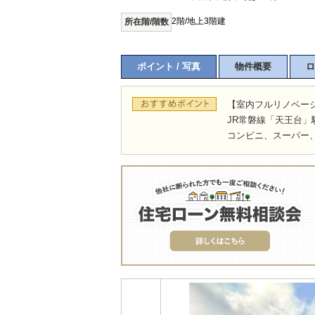
2階/地上3階建
所在階/階数
ポイント / 写真
物件概要
ロ
【室内フルリノベー
JR常磐線「天王台」
コンビニ、スーパー、