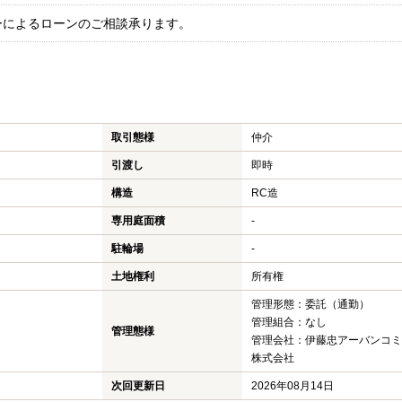
ーによるローンのご相談承ります。
取引態様
仲介
引渡し
即時
構造
RC造
専用庭面積
-
駐輪場
-
土地権利
所有権
管理形態：委託（通勤）
管理組合：なし
管理態様
管理会社：伊藤忠アーバンコミ
株式会社
次回更新日
2026年08月14日