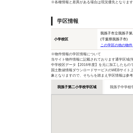
※各種情報と差異がある場合は現況優先となります
学区情報
我孫子市立我孫子第
小学校区
(千葉県我孫子市)
この学区の他の物件
※物件情報の学区情報について
当サイト物件情報に記載されております通学区域(学
中学校区データ【2016年度】を元に加工したも
国土数値情報ダウンロードサービスのWEBサイト
象となりますので、そちらを踏まえ学区情報は参考
我孫子第二小学校学区域
我孫子中学校