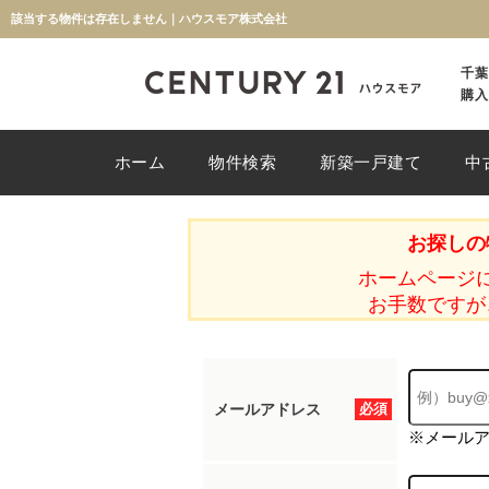
該当する物件は存在しません｜ハウスモア株式会社
千葉
購入
ホーム
物件検索
新築一戸建て
中
お探しの
ホームページ
お手数ですが
メールアドレス
必須
※メール