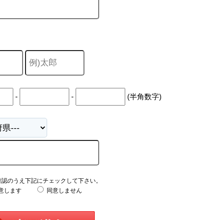
-
-
(半角数字)
確認のうえ下記にチェックして下さい。
意します
同意しません