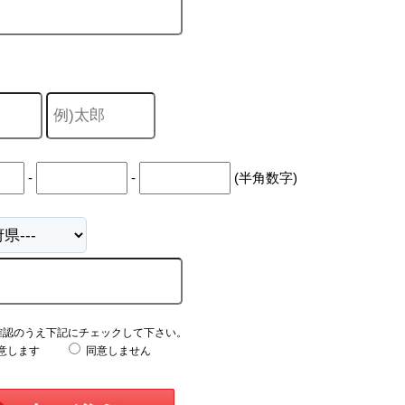
-
-
(半角数字)
確認のうえ下記にチェックして下さい。
意します
同意しません