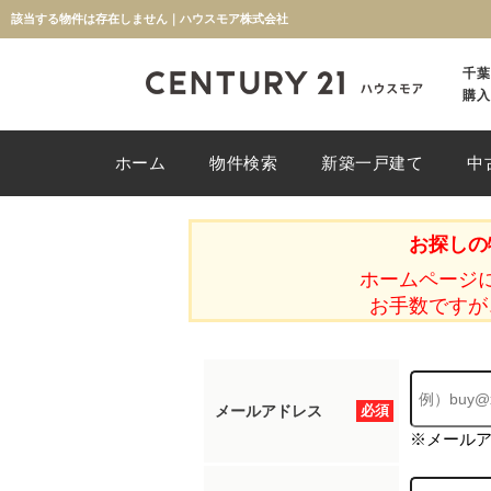
該当する物件は存在しません｜ハウスモア株式会社
千葉
購入
ホーム
物件検索
新築一戸建て
中
お探しの
ホームページ
お手数ですが
メールアドレス
必須
※メール