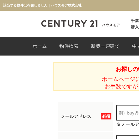
該当する物件は存在しません｜ハウスモア株式会社
千葉
購入
ホーム
物件検索
新築一戸建て
中
お探しの
ホームページ
お手数ですが
メールアドレス
必須
※メール