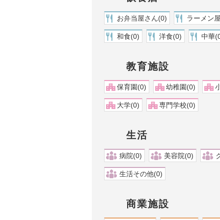
お弁当屋さん(0)
ラーメン屋(
和食(0)
洋食(0)
中華(0
教育施設
保育園(0)
幼稚園(0)
小
大学(0)
専門学校(0)
生活
病院(0)
美容院(0)
生活その他(0)
商業施設