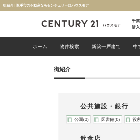
街紹介 | 取手市の不動産ならセンチュリー21ハウスモア
千葉
購入
ホーム
物件検索
新築一戸建て
中
街紹介
公共施設・銀行
公園(0)
図書館(0)
役所
飲食店