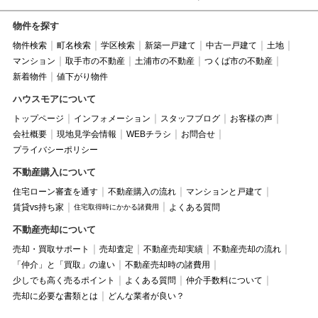
物件を探す
物件検索
町名検索
学区検索
新築一戸建て
中古一戸建て
土地
マンション
取手市の不動産
土浦市の不動産
つくば市の不動産
新着物件
値下がり物件
ハウスモアについて
トップページ
インフォメーション
スタッフブログ
お客様の声
会社概要
現地見学会情報
WEBチラシ
お問合せ
プライバシーポリシー
不動産購入について
住宅ローン審査を通す
不動産購入の流れ
マンションと戸建て
賃貸vs持ち家
よくある質問
住宅取得時にかかる諸費用
不動産売却について
売却・買取サポート
売却査定
不動産売却実績
不動産売却の流れ
「仲介」と「買取」の違い
不動産売却時の諸費用
少しでも高く売るポイント
よくある質問
仲介手数料について
売却に必要な書類とは
どんな業者が良い？