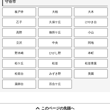
守谷市
板戸井
大柏
大木
乙子
久保ケ丘
けやき台
高野
御所ケ丘
小山
立沢
中央
同地
野木崎
ひがし野
本町
松ケ丘
松並
松並青葉
松前台
みずき野
美園
薬師台
百合ケ丘
このページの先頭へ