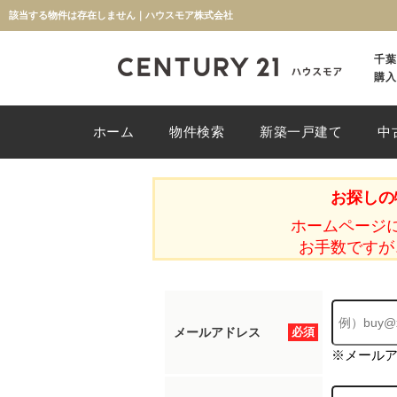
該当する物件は存在しません｜ハウスモア株式会社
千葉
購入
ホーム
物件検索
新築一戸建て
中
お探しの
ホームページ
お手数ですが
メールアドレス
必須
※メール