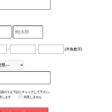
-
-
(半角数字)
確認のうえ下記にチェックして下さい。
意します
同意しません