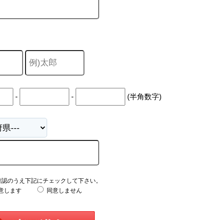
-
-
(半角数字)
確認のうえ下記にチェックして下さい。
意します
同意しません