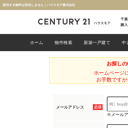
該当する物件は存在しません｜ハウスモア株式会社
千葉
購入
ホーム
物件検索
新築一戸建て
中
お探しの
ホームページ
お手数ですが
メールアドレス
必須
※メール