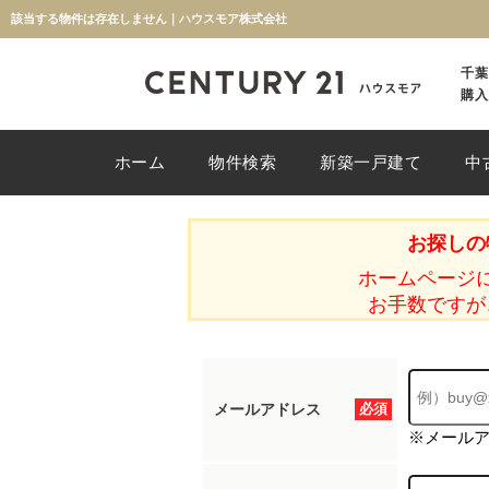
該当する物件は存在しません｜ハウスモア株式会社
千葉
購入
ホーム
物件検索
新築一戸建て
中
お探しの
ホームページ
お手数ですが
メールアドレス
必須
※メール