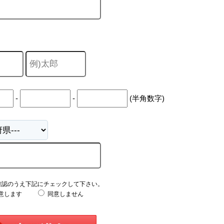
-
-
(半角数字)
確認のうえ下記にチェックして下さい。
意します
同意しません