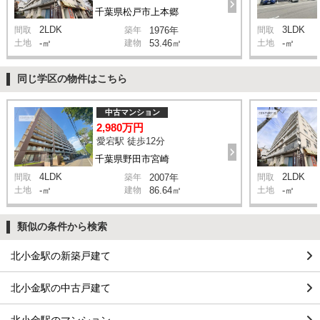
千葉県松戸市上本郷
2LDK
3LDK
間取
築年
1976年
間取
土地
-㎡
建物
53.46㎡
土地
-㎡
同じ学区の物件はこちら
中古マンション
2,980万円
愛宕駅 徒歩12分
千葉県野田市宮崎
4LDK
2LDK
間取
築年
2007年
間取
土地
-㎡
建物
86.64㎡
土地
-㎡
類似の条件から検索
北小金駅の新築戸建て
北小金駅の中古戸建て
北小金駅のマンション