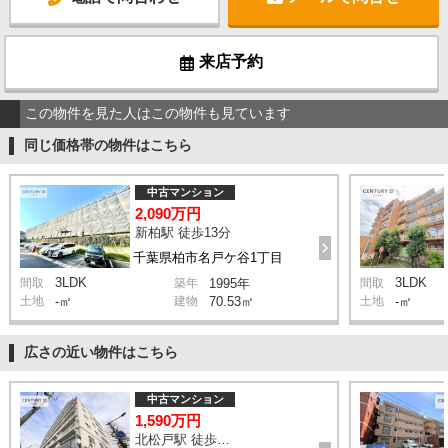
来店予約
この物件を見た人はこの物件も見ています
同じ価格帯の物件はこちら
中古マンション
2,090万円
新柏駅 徒歩13分
千葉県柏市名戸ケ谷1丁目
3LDK
3LDK
間取
築年
1995年
間取
土地
-㎡
建物
70.53㎡
土地
-㎡
広さの近い物件はこちら
中古マンション
1,590万円
北松戸駅 徒歩5分