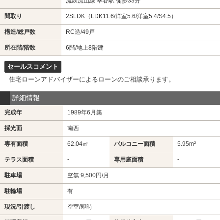
流鉄流山線 幸谷駅 徒歩33分
間取り
2SLDK（LDK11.6/洋室5.6/洋室5.4/S4.5）
構造/総戸数
RC造/49戸
所在階/階数
6階/地上8階建
セールスコメント
住宅ローンアドバイザーによるローンのご相談承ります。
詳細情報
完成年
1989年6月築
採光面
南西
専有面積
62.04㎡
バルコニー面積
5.95m²
-
-
テラス面積
専用庭面積
駐車場
空無:9,500円/月
駐輪場
有
現況/引渡し
空室/即時