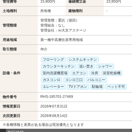
管理費等
15,900円
修繕積立金
23,950円
土地権利
所有権
建物権利
-
管理形態：委託（巡回）
管理態様
管理組合：なし
管理会社：㈱大京アステージ
用途地域
第一種中高層住居専用地域
取引態様
仲介
フローリング
システムキッチン
カウンターキッチン
追い焚き
シャワー
設備・条件
室内洗濯機置場
エアコン
冷房
浴室乾燥機
ガスコンロ
コンロ三口
バルコニー
エレベーター
TVドアホン
駐輪場
ペット不可
RHS-185701-27469
物件番号
情報更新日
2026年07月31日
次回更新日
2026年08月14日
※各種情報と差異がある場合は現況優先となります