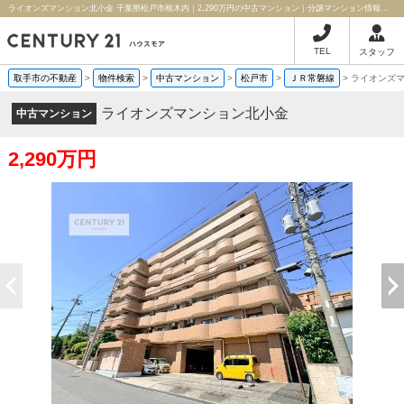
ライオンズマンション北小金 千葉県松戸市根木内｜2,290万円の中古マンション｜分譲マンション情報｜ハウスモア株式会社
TEL
スタッフ
取手市の不動産
>
物件検索
>
中古マンション
>
松戸市
>
ＪＲ常磐線
>
ライオンズ
ライオンズマンション北小金
中古マンション
2,290万円