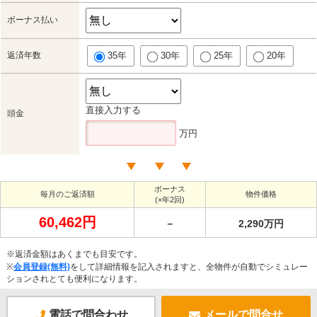
ボーナス払い
返済年数
35年
30年
25年
20年
直接入力する
頭金
万円
ボーナス
毎月のご返済額
物件価格
(×年2回)
60,462円
－
2,290万円
※返済金額はあくまでも目安です。
※
会員登録(無料)
をして詳細情報を記入されますと、全物件が自動でシミュレー
ションされとても便利になります。
電話で問合わせ
メールで問合せ