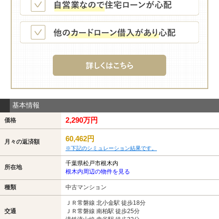
基本情報
2,290万円
価格
60,462円
月々の返済額
※下記のシミュレーション結果です。
千葉県松戸市根木内
所在地
根木内周辺の物件を見る
種類
中古マンション
ＪＲ常磐線 北小金駅 徒歩18分
交通
ＪＲ常磐線 南柏駅 徒歩25分