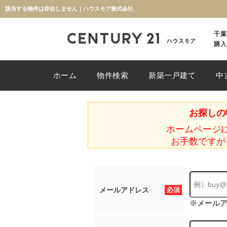
該当する物件は存在しません｜ハウスモア株式会社
千葉
購入
ホーム
物件検索
新築一戸建て
中
お探しの
ホームページ
お手数ですが
メールアドレス
必須
※メール