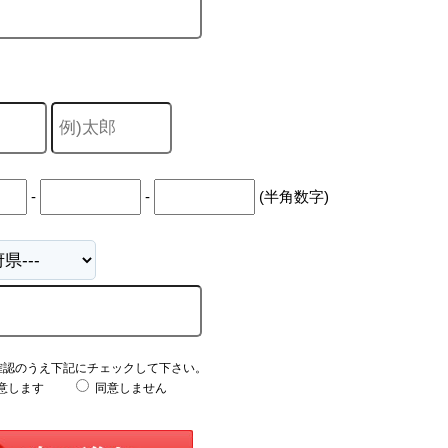
-
-
(半角数字)
確認のうえ下記にチェックして下さい。
意します
同意しません