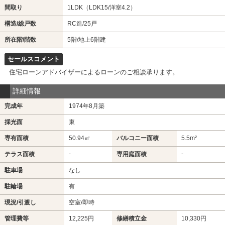
間取り
1LDK（LDK15/洋室4.2）
構造/総戸数
RC造/25戸
所在階/階数
5階/地上6階建
セールスコメント
住宅ローンアドバイザーによるローンのご相談承ります。
詳細情報
完成年
1974年8月築
採光面
東
専有面積
50.94㎡
バルコニー面積
5.5m²
-
-
テラス面積
専用庭面積
駐車場
なし
駐輪場
有
現況/引渡し
空室/即時
管理費等
12,225円
修繕積立金
10,330円