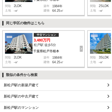
2LDK
2SLDK
間取
築年
1984年
間取
土地
-㎡
建物
64.25㎡
土地
-㎡
同じ学区の物件はこちら
中古マンション
3,480万円
松戸駅 徒歩5分
千葉県松戸市根本
2LDK
3SLDK
間取
築年
1984年
間取
土地
-㎡
建物
64.25㎡
土地
-㎡
類似の条件から検索
新松戸駅の新築戸建て
新松戸駅の中古戸建て
新松戸駅のマンション