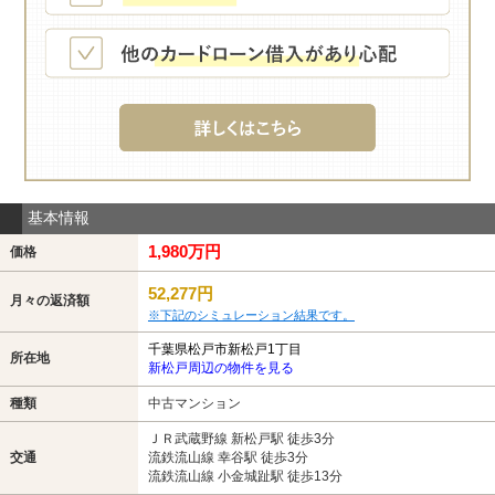
基本情報
1,980万円
価格
52,277円
月々の返済額
※下記のシミュレーション結果です。
千葉県松戸市新松戸1丁目
所在地
新松戸周辺の物件を見る
種類
中古マンション
ＪＲ武蔵野線 新松戸駅 徒歩3分
交通
流鉄流山線 幸谷駅 徒歩3分
流鉄流山線 小金城趾駅 徒歩13分