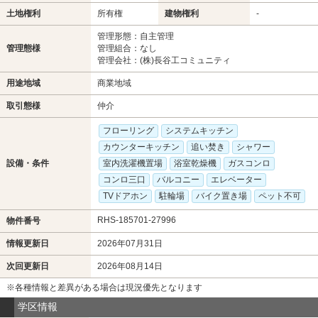
土地権利
所有権
建物権利
-
管理形態：自主管理
管理態様
管理組合：なし
管理会社：(株)長谷工コミュニティ
用途地域
商業地域
取引態様
仲介
フローリング
システムキッチン
カウンターキッチン
追い焚き
シャワー
設備・条件
室内洗濯機置場
浴室乾燥機
ガスコンロ
コンロ三口
バルコニー
エレベーター
TVドアホン
駐輪場
バイク置き場
ペット不可
RHS-185701-27996
物件番号
情報更新日
2026年07月31日
次回更新日
2026年08月14日
※各種情報と差異がある場合は現況優先となります
学区情報