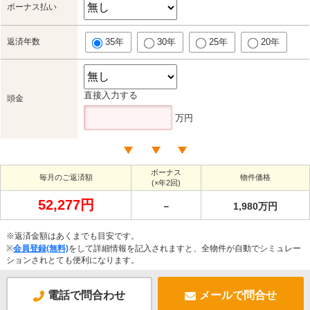
ボーナス払い
返済年数
35年
30年
25年
20年
直接入力する
頭金
万円
ボーナス
毎月のご返済額
物件価格
(×年2回)
52,277円
－
1,980万円
※返済金額はあくまでも目安です。
※
会員登録(無料)
をして詳細情報を記入されますと、全物件が自動でシミュレー
ションされとても便利になります。
電話で問合わせ
メールで問合せ