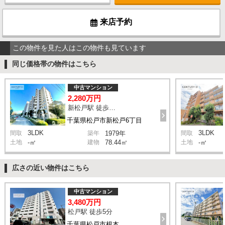
来店予約
この物件を見た人はこの物件も見ています
同じ価格帯の物件はこちら
中古マンション
2,280万円
新松戸駅 徒歩15分
千葉県松戸市新松戸6丁目
3LDK
3LDK
間取
築年
1979年
間取
土地
-㎡
建物
78.44㎡
土地
-㎡
広さの近い物件はこちら
中古マンション
3,480万円
松戸駅 徒歩5分
千葉県松戸市根本