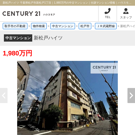
新松戸ハイツ 千葉県松戸市新松戸1丁目｜1,980万円の中古マンション｜分譲マンション情報｜ハウスモア株式会社
TEL
スタッフ
取手市の不動産
>
物件検索
>
中古マンション
>
松戸市
>
ＪＲ武蔵野線
>
新松戸ハ
新松戸ハイツ
中古マンション
1,980万円