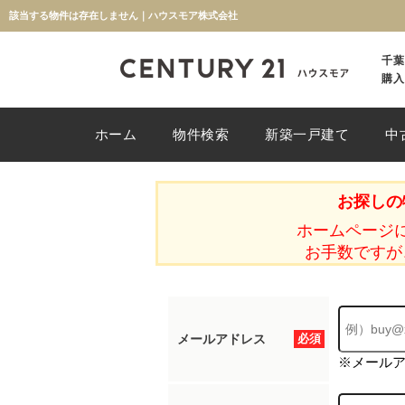
該当する物件は存在しません｜ハウスモア株式会社
千葉
購入
ホーム
物件検索
新築一戸建て
中
お探しの
ホームページ
お手数ですが
メールアドレス
必須
※メール