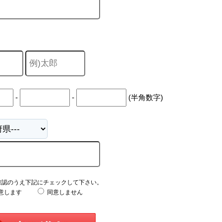
-
-
(半角数字)
確認のうえ下記にチェックして下さい。
意します
同意しません