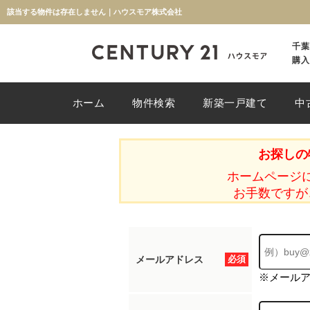
該当する物件は存在しません｜ハウスモア株式会社
千葉
購入
ホーム
物件検索
新築一戸建て
中
お探しの
ホームページ
お手数ですが
メールアドレス
必須
※メール