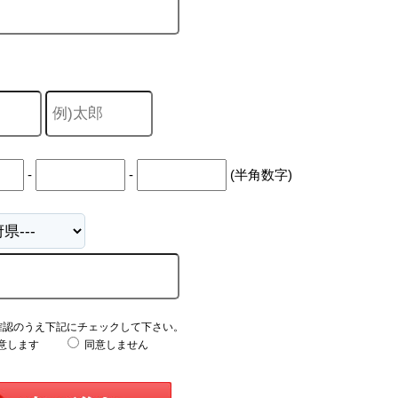
-
-
(半角数字)
確認のうえ下記にチェックして下さい。
意します
同意しません