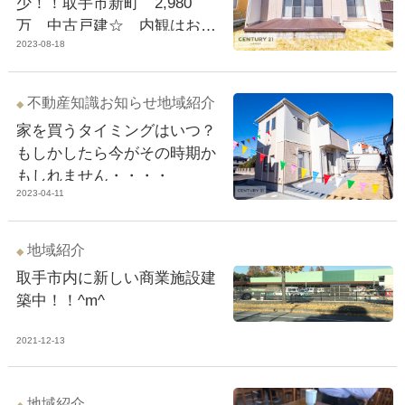
少！！取手市新町 2,980
万 中古戸建☆ 内観はお洒
2023-08-18
落な無垢材の自然素材のお家
です。
不動産知識
お知らせ
地域紹介
家を買うタイミングはいつ？
もしかしたら今がその時期か
もしれません・・・・
2023-04-11
地域紹介
取手市内に新しい商業施設建
築中！！^m^
2021-12-13
地域紹介