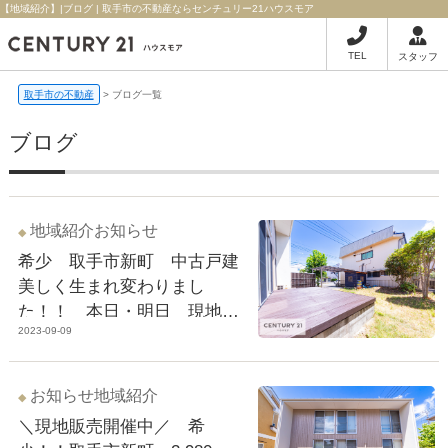
【地域紹介】|ブログ | 取手市の不動産ならセンチュリー21ハウスモア
TEL
スタッフ
取手市の不動産
>
ブログ一覧
ブログ
地域紹介
お知らせ
希少 取手市新町 中古戸建
美しく生まれ変わりまし
た！！ 本日・明日 現地見
2023-09-09
学会開催中☆彡
お知らせ
地域紹介
＼現地販売開催中／ 希