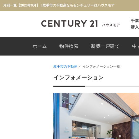
月別一覧【2023年9月】 | 取手市の不動産ならセンチュリー21ハウスモア
千葉
購入
ホーム
物件検索
新築一戸建て
中
取手市の不動産
>
インフォメーション一覧
インフォメーション