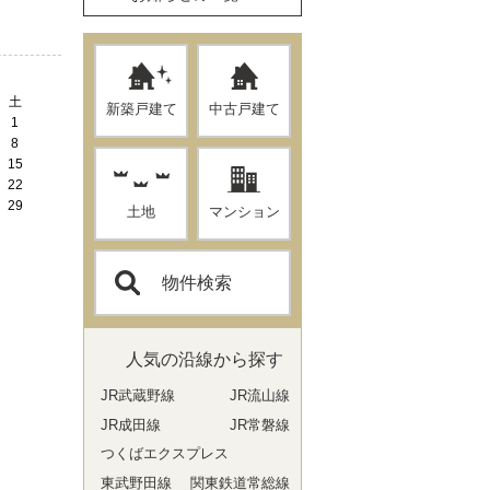
土
新築戸建て
中古戸建て
1
8
15
22
29
土地
マンション
物件検索
人気の沿線から探す
JR武蔵野線
JR流山線
JR成田線
JR常磐線
つくばエクスプレス
東武野田線
関東鉄道常総線