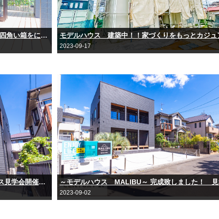
自分の家を持つなら、理想の空間がいい！ 四角い箱をに夢いっぱい！思い出いっぱい！ 木のぬくもりが溢れるリゾート感のある住宅 ～モデルハウス MALIBU～ ​​​​​​​完成致しました！
2023-09-17
あったらいいな！こんな家◎ モデルハウス見学会開催中(≧▽≦)
2023-09-02