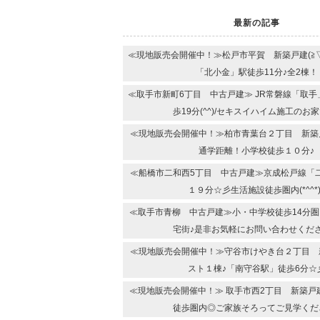
最新の記事
≪現地販売会開催中！≫松戸市平賀 新築戸建(≧▽
「北小金」駅徒歩11分♪全2棟！
≪取手市新町6丁目 中古戸建≫ JR常磐線「取
歩19分(^^)/セキスイハイム施工のお家
≪現地販売会開催中！≫柏市青葉台２丁目 新築戸建
通学距離！小学校徒歩１０分♪
≪船橋市二和西5丁目 中古戸建≫京成松戸線「
１９分☆彡生活施設徒歩圏内(*^^*)
≪取手市青柳 中古戸建≫小・中学校徒歩14分圏内(
宅街♪是非お気軽にお問い合わせくだ
≪現地販売会開催中！≫守谷市けやき台２丁目 新築
スト１棟♪「南守谷駅」徒歩6分☆
≪現地販売会開催中！≫ 取手市西2丁目 新築戸建(
徒歩圏内◎ご家族そろってご見学くだ