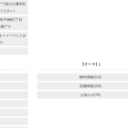
^*)安心の通学距
ください♪
西市戸神町2丁目
^^)/
地をイメージしたお
)♪
【テーマ】|
物件情報(223)
店舗情報(103)
お知らせ(76)