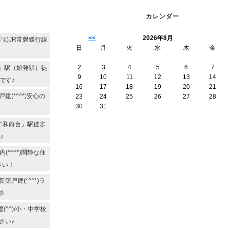
カレンダー
<<
2026年8月
≦)JR常磐緩行線
日
月
火
水
木
金
2
3
4
5
6
7
手」駅（始発駅）徒
9
10
11
12
13
14
です♪
16
17
18
19
20
21
(*^^*)安心の
23
24
25
26
27
28
30
31
二和向台」駅徒歩
♪
*^^*)閑静な住
さい！
戸建(*^^*)ラ
彡
^^)/小・中学校
さい♪