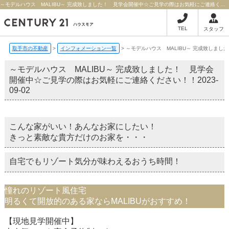
～モデルハウス MALIBU～ 完成致しました！ 見学会開催中☆ご見学の際はお気軽にご連絡ください！！ | 取手市の不動産ならセンチュリー21ハウスモア
TEL
スタッフ
取手市の不動産
>
インフォメーション一覧
>
～モデルハウス MALIBU～ 完成致しま
～モデルハウス MALIBU～ 完成致しました！ 見学会
開催中☆ご見学の際はお気軽にご連絡ください！！
2023-
09-02
こんな家がいい！あんなお家にしたい！
きっと素敵な貴方だけのお家を・・・
自宅でもリゾート気分が味わえるおうち時間！
憧れのリゾート風住宅
明るくて開放的のある家ならMALIBUがおすすめ！
【現地見学開催中】