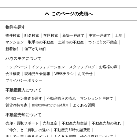
このページの先頭へ
物件を探す
物件検索
町名検索
学区検索
新築一戸建て
中古一戸建て
土地
マンション
取手市の不動産
土浦市の不動産
つくば市の不動産
新着物件
値下がり物件
ハウスモアについて
トップページ
インフォメーション
スタッフブログ
お客様の声
会社概要
現地見学会情報
WEBチラシ
お問合せ
プライバシーポリシー
不動産購入について
住宅ローン審査を通す
不動産購入の流れ
マンションと戸建て
賃貸vs持ち家
よくある質問
住宅取得時にかかる諸費用
不動産売却について
売却・買取サポート
売却査定
不動産売却実績
不動産売却の流れ
「仲介」と「買取」の違い
不動産売却時の諸費用
少しでも高く売るポイント
よくある質問
仲介手数料について