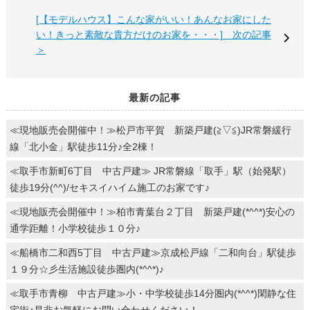
[【モデルハウス】こんな家がいい！あんなお家にした
い！きっと素敵な貴方だけのお家を・・・] 次の記事
＞
最新の記事
≪現地販売会開催中！≫松戸市平賀 新築戸建(≧▽≦)JR常磐緩行
線「北小金」駅徒歩11分♪全2棟！
≪取手市新町6丁目 中古戸建≫ JR常磐線「取手」駅（始発駅）
徒歩19分(^^)/セキスイハイム施工のお家です♪
≪現地販売会開催中！≫柏市青葉台２丁目 新築戸建(*^^*)安心の
通学距離！小学校徒歩１０分♪
≪船橋市二和西5丁目 中古戸建≫京成松戸線「二和向台」駅徒歩
１９分☆彡生活施設徒歩圏内(*^^*)♪
≪取手市青柳 中古戸建≫小・中学校徒歩14分圏内(*^^*)閑静な住